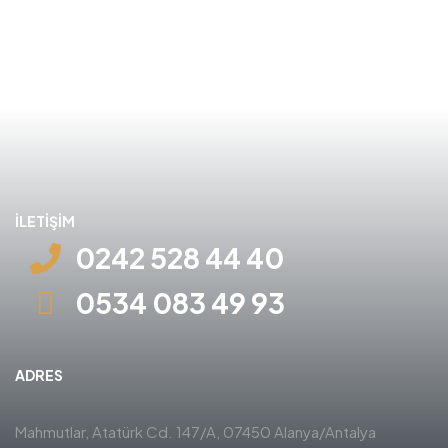
İLETİŞİM
0242 528 44 40
0534 083 49 93
ADRES
Mahmutlar, Atatürk Cd. 147/A, 07450 Alanya/Antalya